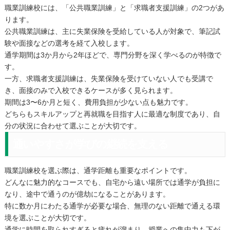
職業訓練校には、「公共職業訓練」と「求職者支援訓練」の2つがあ
ります。
公共職業訓練は、主に失業保険を受給している人が対象で、筆記試
験や面接などの選考を経て入校します。
通学期間は3か月から2年ほどで、専門分野を深く学べるのが特徴で
す。
一方、求職者支援訓練は、失業保険を受けていない人でも受講で
き、面接のみで入校できるケースが多く見られます。
期間は3〜6か月と短く、費用負担が少ない点も魅力です。
どちらもスキルアップと再就職を目指す人に最適な制度であり、自
分の状況に合わせて選ぶことが大切です。
通いやすさが学びの継続を支える
職業訓練校を選ぶ際は、通学距離も重要なポイントです。
どんなに魅力的なコースでも、自宅から遠い場所では通学が負担に
なり、途中で通うのが億劫になることがあります。
特に数か月にわたる通学が必要な場合、無理のない距離で通える環
境を選ぶことが大切です。
通学に時間を取られすぎると疲れが溜まり、授業への集中力も下が